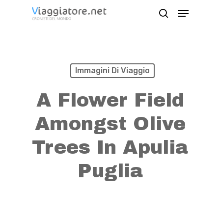
Skip
Menu
search
to
Close
main
Menu
content
Immagini Di Viaggio
A Flower Field
Amongst Olive
Trees In Apulia
Puglia