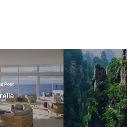
us Post
alia