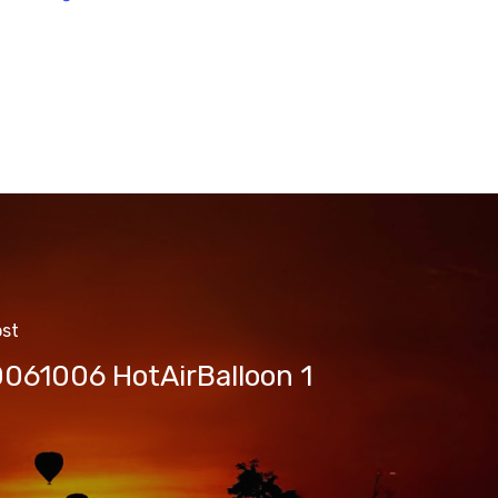
ost
061006 HotAirBalloon 1