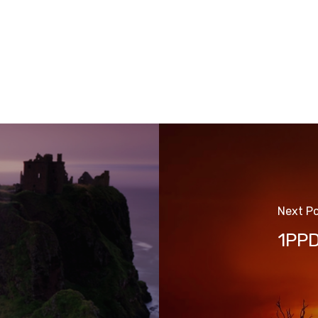
Next P
1PPD