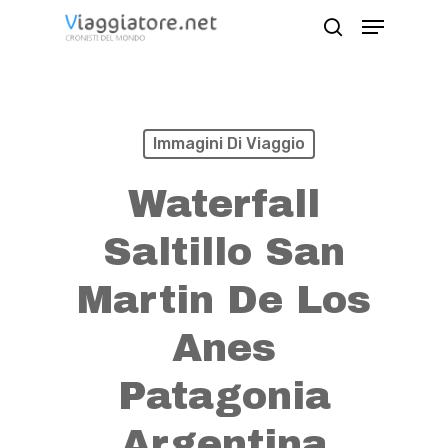
Skip
Menu
search
to
Close
main
Menu
content
Immagini Di Viaggio
Waterfall
Saltillo San
Martin De Los
Anes
Patagonia
Argentina