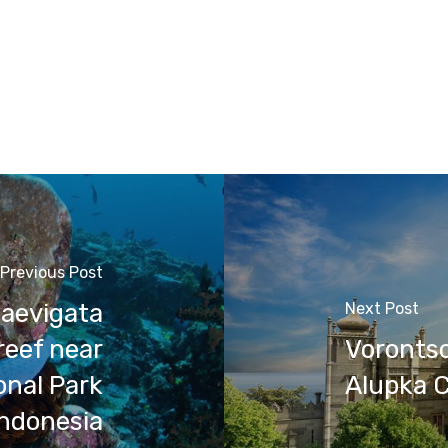
Previous Post
laevigata
Next Post
 reef near
Vorontso
onal Park
Alupka 
Indonesia