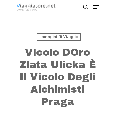
Skip
Menu
search
to
Close
main
Menu
content
Immagini Di Viaggio
Vicolo DOro
Zlata Ulicka È
Il Vicolo Degli
Alchimisti
Praga