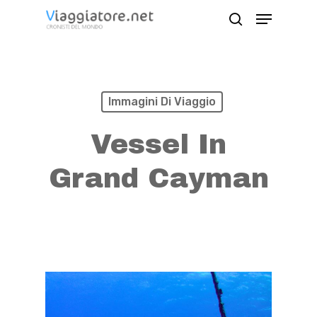
Skip
Menu
search
to
Close
main
Menu
content
Immagini Di Viaggio
Vessel In
Grand Cayman