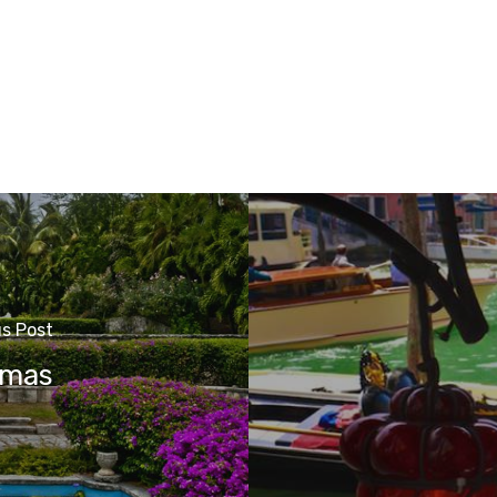
s Post
amas