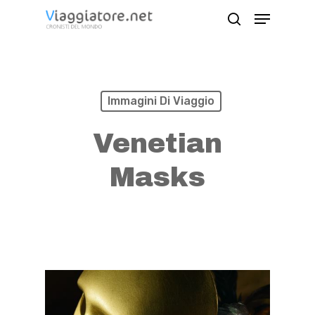
Skip
Menu
search
to
Close
main
Menu
content
Immagini Di Viaggio
Venetian
Masks