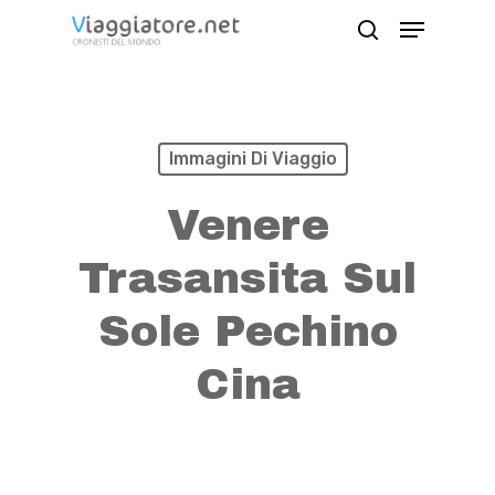
Skip
Menu
search
to
Close
main
Menu
content
Immagini Di Viaggio
Venere
Trasansita Sul
Sole Pechino
Cina