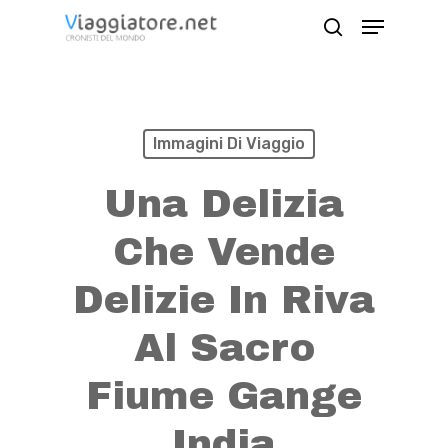
Skip
Menu
search
to
Close
main
Menu
content
Immagini Di Viaggio
Una Delizia
Che Vende
Delizie In Riva
Al Sacro
Fiume Gange
India