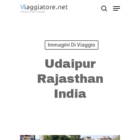
Skip
Menu
search
to
Close
main
Menu
content
Immagini Di Viaggio
Udaipur
Rajasthan
India