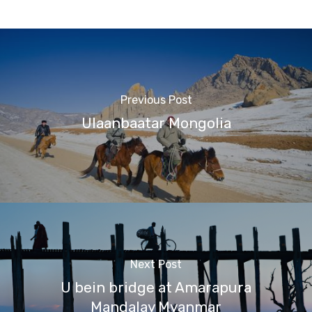
Previous Post
Ulaanbaatar Mongolia
Next Post
U bein bridge at Amarapura
Mandalay Myanmar