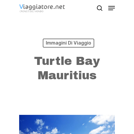
Skip
Menu
search
to
Close
main
Menu
content
Immagini Di Viaggio
Turtle Bay
Mauritius