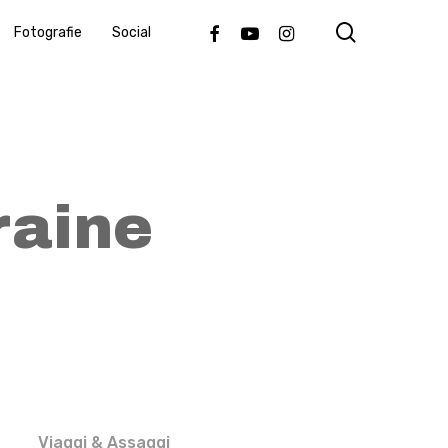
search
Facebook
Youtube
Instagram
Fotografie
Social
raine
Viaggi & Assaggi