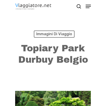
Skip
Menu
search
to
Close
main
Menu
content
Immagini Di Viaggio
Topiary Park
Durbuy Belgio