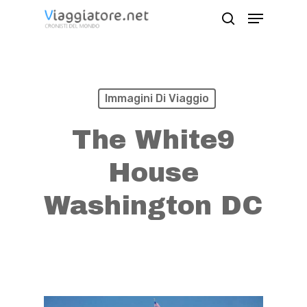
Skip
Menu
search
to
Close
main
Menu
content
Immagini Di Viaggio
The White9
House
Washington DC