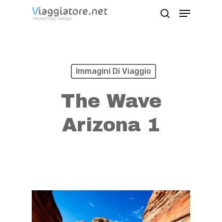
Skip
Menu
search
to
Close
main
Menu
content
Immagini Di Viaggio
The Wave
Arizona 1