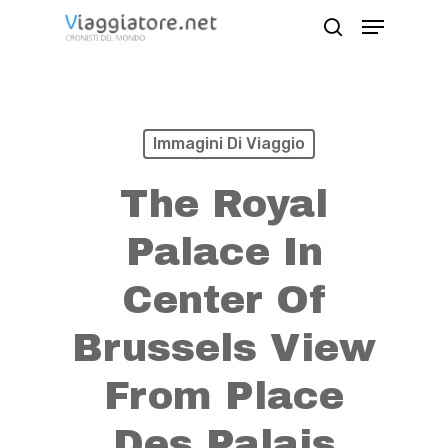
Skip
Menu
search
to
Close
main
Menu
content
Immagini Di Viaggio
The Royal
Palace In
Center Of
Brussels View
From Place
Des Palais