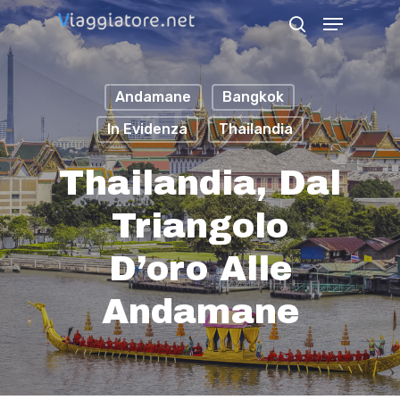
Skip
Menu
search
to
Close
main
Menu
Andamane
Bangkok
content
In Evidenza
Thailandia
Thailandia, Dal
Triangolo
D’oro Alle
Andamane