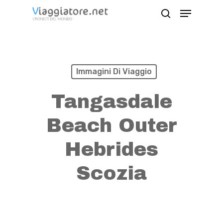
Skip
Menu
search
to
Close
main
Menu
content
Immagini Di Viaggio
Tangasdale
Beach Outer
Hebrides
Scozia