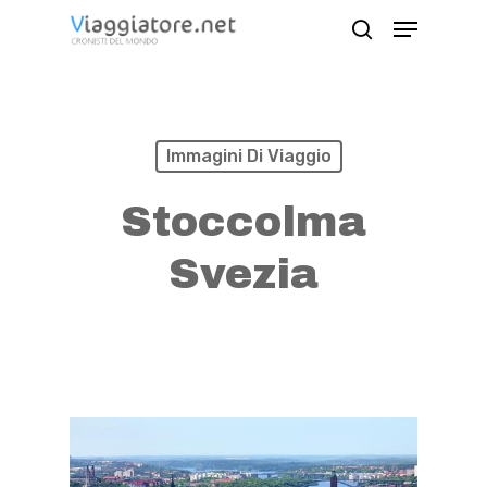
Skip
Menu
search
to
Close
main
Menu
content
Immagini Di Viaggio
Stoccolma
Svezia