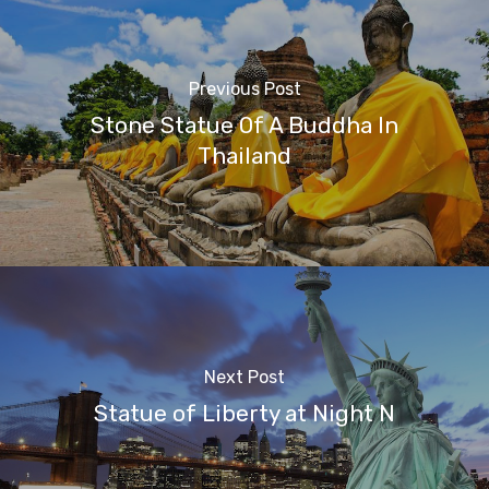
Previous Post
Stone Statue Of A Buddha In
Thailand
Next Post
Statue of Liberty at Night N