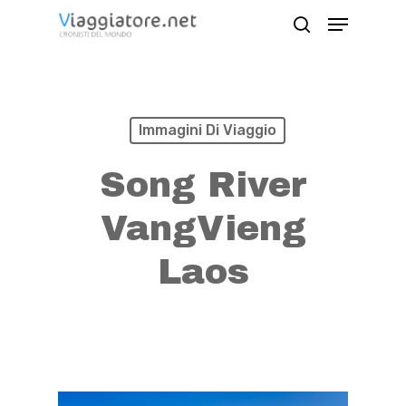
Skip
Menu
search
to
Close
main
Menu
content
Immagini Di Viaggio
Song River
VangVieng
Laos