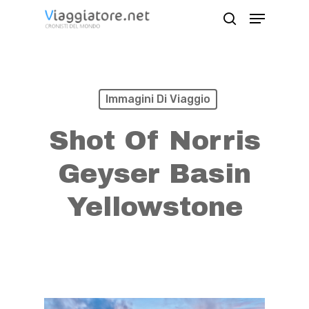
Skip
Menu
search
to
Close
main
Menu
content
Immagini Di Viaggio
Shot Of Norris
Geyser Basin
Yellowstone