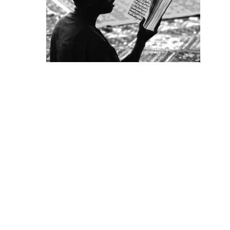
Hit enter to search or ESC to close