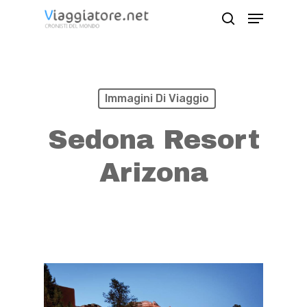
Skip
Menu
search
to
Close
main
Menu
content
Immagini Di Viaggio
Sedona Resort
Arizona