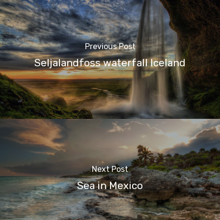
Previous Post
Seljalandfoss waterfall Iceland
Next Post
Sea in Mexico