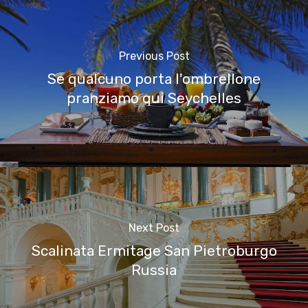
Previous Post
Se qualcuno porta l'ombrellone
pranziamo qui Seychelles
Next Post
Scalinata Ermitage San Pietroburgo
Russia