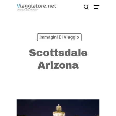
Skip
Menu
search
to
Close
main
Menu
content
Immagini Di Viaggio
Scottsdale
Arizona