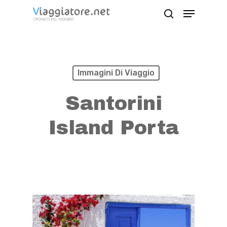
Skip
Menu
search
to
Close
main
Menu
content
Immagini Di Viaggio
Santorini
Island Porta