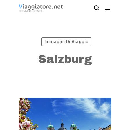
Skip
Menu
search
to
Close
main
Menu
content
Immagini Di Viaggio
Salzburg