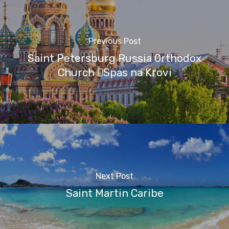
Previous Post
Saint Petersburg Russia Orthodox
Church Spas na Krovi
Next Post
Saint Martin Caribe