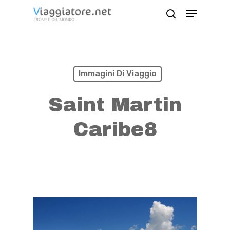
Skip
Menu
search
to
Close
main
Menu
content
Immagini Di Viaggio
Saint Martin
Caribe8