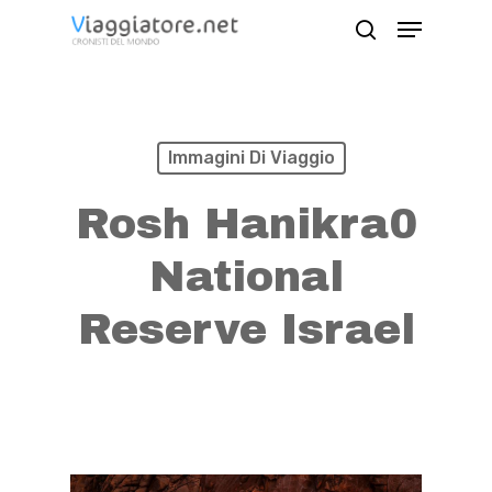
Skip
Menu
search
to
Close
main
Menu
content
Immagini Di Viaggio
Rosh Hanikra0
National
Reserve Israel