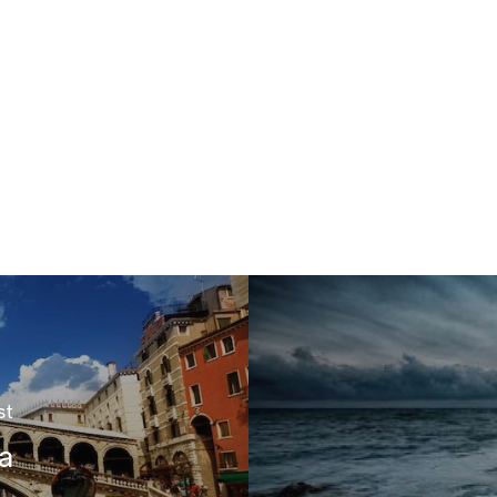
st
ia