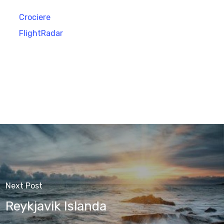
Crociere
FlightRadar
Next Post
Reykjavik Islanda