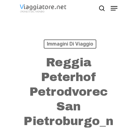
Skip
Menu
search
to
Close
main
Menu
content
Immagini Di Viaggio
Reggia
Peterhof
Petrodvorec
San
Pietroburgo_n