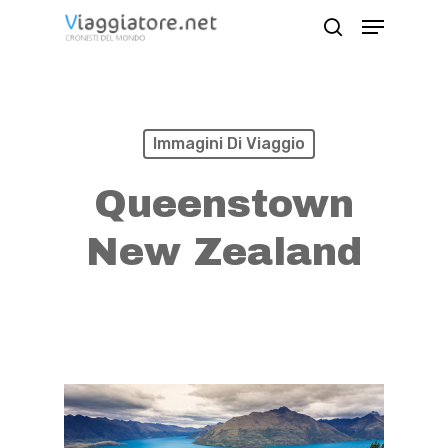
Skip
Menu
search
to
Close
main
Menu
content
Immagini Di Viaggio
Queenstown
New Zealand