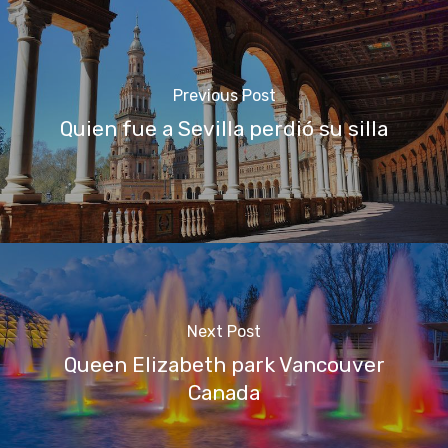
Previous Post
Quien fue a Sevilla perdió su silla
Next Post
Queen Elizabeth park Vancouver
Canada