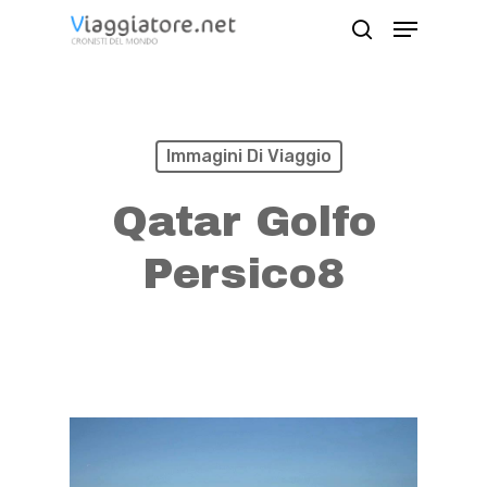
Skip
Menu
search
to
Close
main
Menu
content
Immagini Di Viaggio
Qatar Golfo
Persico8