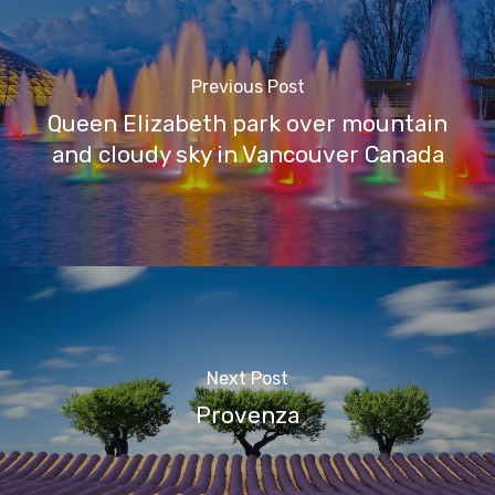
Previous Post
Queen Elizabeth park over mountain
and cloudy sky in Vancouver Canada
Next Post
Provenza