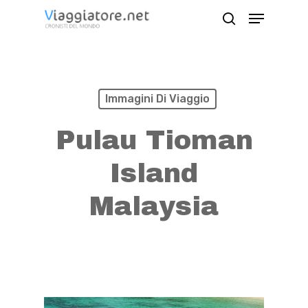
Skip
Menu
search
to
Close
main
Menu
content
Immagini Di Viaggio
Pulau Tioman
Island
Malaysia