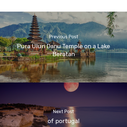
Previous Post
Pura Ulun Danu Temple on a Lake
Beratan
Next Post
of portugal