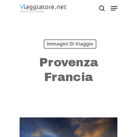
Skip
Menu
search
to
Close
main
Menu
content
Immagini Di Viaggio
Provenza
Francia