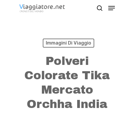
Skip
Menu
search
to
Close
main
Menu
content
Immagini Di Viaggio
Polveri
Colorate Tika
Mercato
Orchha India