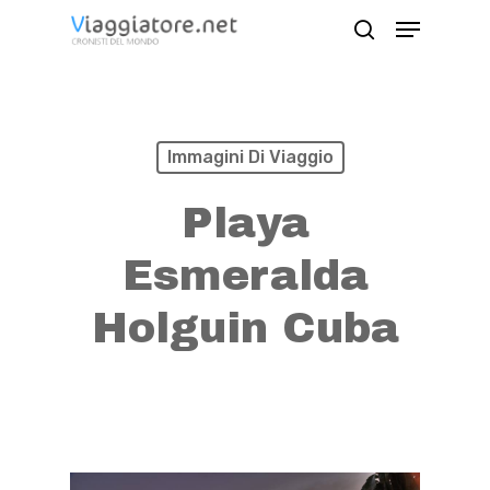
Skip
Menu
search
to
Close
main
Menu
content
Immagini Di Viaggio
Playa
Esmeralda
Holguin Cuba