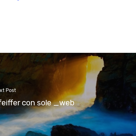
xt Post
feiffer con sole _web