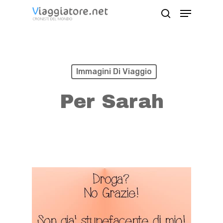
Skip
Menu
search
to
Close
main
Menu
content
Immagini Di Viaggio
Per Sarah