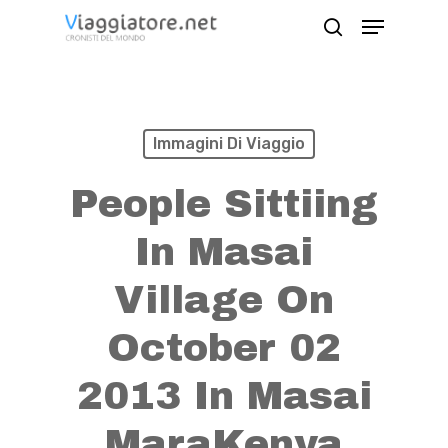
Skip
Menu
search
to
Close
main
Menu
content
Immagini Di Viaggio
People Sittiing
In Masai
Village On
October 02
2013 In Masai
MaraKenya