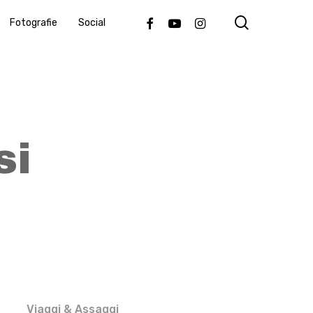
search
Facebook
Youtube
Instagram
Fotografie
Social
si
Viaggi & Assaggi