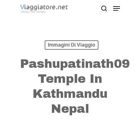
Skip
Menu
search
to
Close
main
Menu
content
Immagini Di Viaggio
Pashupatinath09
Temple In
Kathmandu
Nepal