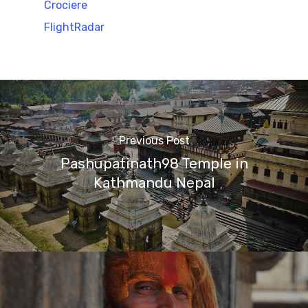
Crociere
FlightRadar
Previous Post
Pashupatinath98 Temple in
Kathmandu Nepal