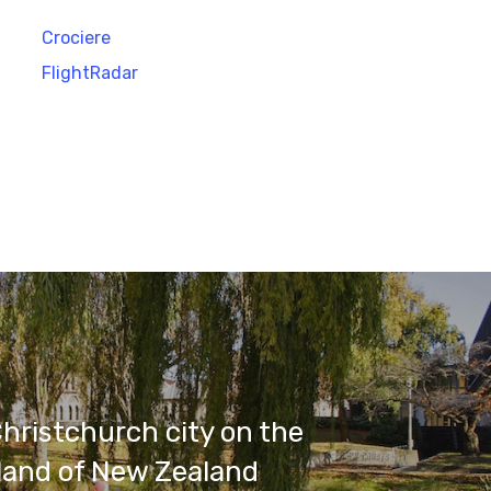
Crociere
FlightRadar
Christchurch city on the
land of New Zealand