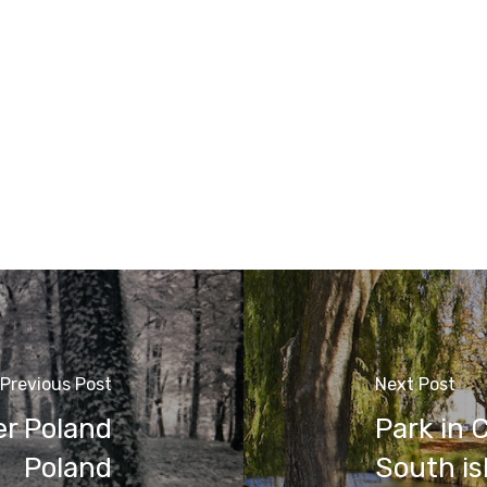
Previous Post
Next Post
er Poland
Park in 
Poland
South is