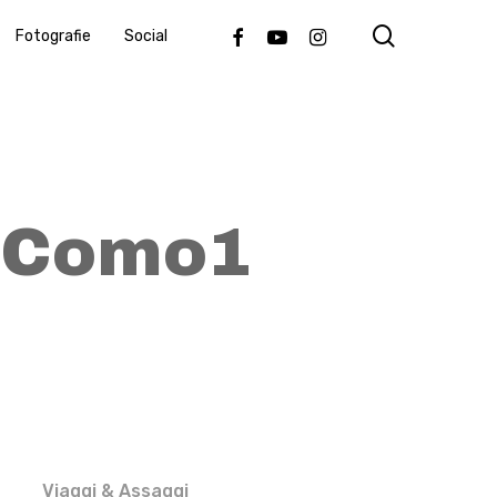
search
Facebook
Youtube
Instagram
Fotografie
Social
a Como1
Viaggi & Assaggi