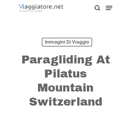
Skip
Menu
search
to
Close
main
Menu
content
Immagini Di Viaggio
Paragliding At
Pilatus
Mountain
Switzerland