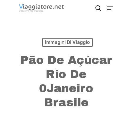
Skip
Menu
search
to
Close
main
Menu
content
Immagini Di Viaggio
Pão De Açúcar
Rio De
0Janeiro
Brasile