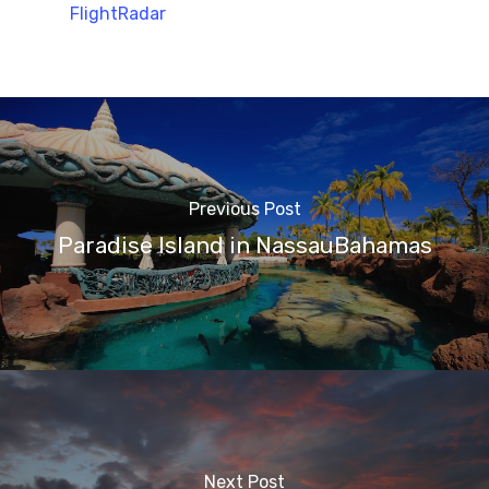
FlightRadar
Previous Post
Paradise Island in NassauBahamas
Next Post