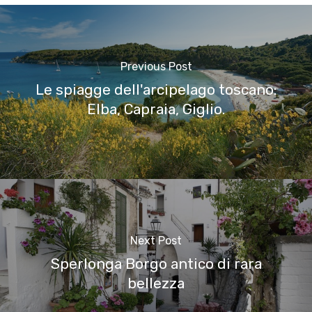
Previous Post
Le spiagge dell'arcipelago toscano:
Elba, Capraia, Giglio.
Next Post
Sperlonga Borgo antico di rara
bellezza