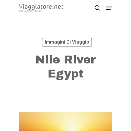
Skip
Menu
search
to
Close
main
Menu
content
Immagini Di Viaggio
Nile River
Egypt