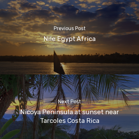
Previous Post
Nile Egypt Africa
Next Post
Nicoya Peninsula at sunset near
Tarcoles Costa Rica