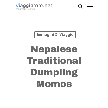
Skip
Menu
search
to
Close
main
Menu
content
Immagini Di Viaggio
Nepalese
Traditional
Dumpling
Momos